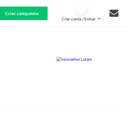
Criar campanha
Criar conta / Entrar