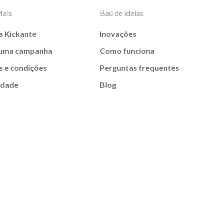
Mais
Baú de ideias
a Kickante
Inovações
 uma campanha
Como funciona
 e condições
Perguntas frequentes
idade
Blog