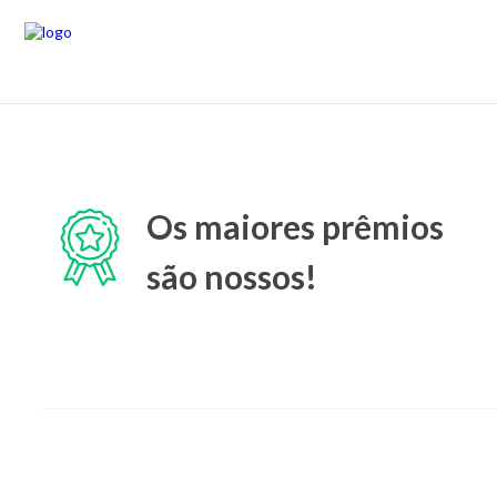
Os maiores prêmios
são nossos!