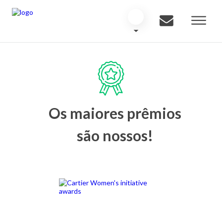
Os maiores prêmios
são nossos!