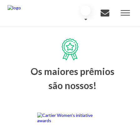
Os maiores prêmios
são nossos!