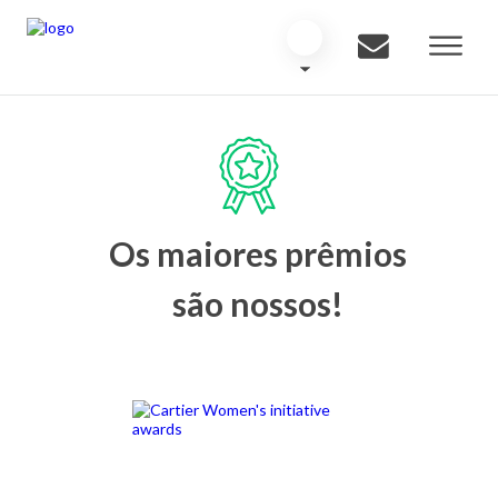
Os maiores prêmios
são nossos!