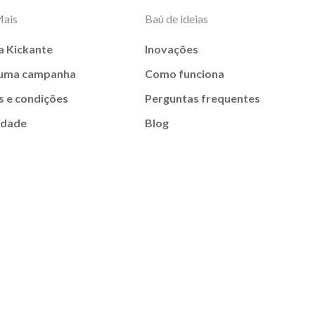
Mais
Baú de ideias
a Kickante
Inovações
 uma campanha
Como funciona
 e condições
Perguntas frequentes
idade
Blog