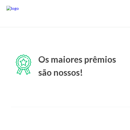
Os maiores prêmios
são nossos!