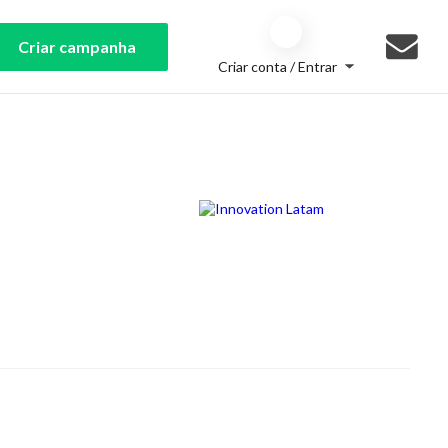
Criar campanha
Criar conta / Entrar