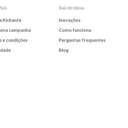
Mais
Baú de ideias
a Kickante
Inovações
 uma campanha
Como funciona
 e condições
Perguntas frequentes
idade
Blog