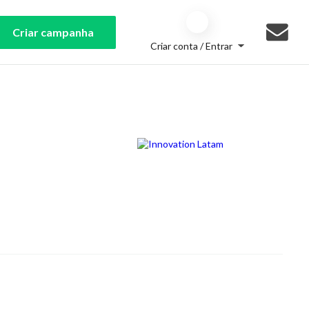
Criar campanha
Criar conta / Entrar