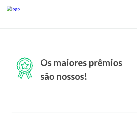
Os maiores prêmios
são nossos!