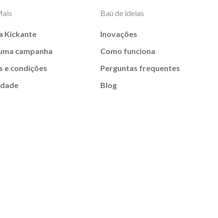
Mais
Baú de ideias
a Kickante
Inovações
 uma campanha
Como funciona
 e condições
Perguntas frequentes
idade
Blog