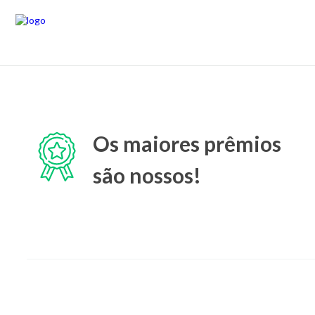
Os maiores prêmios
são nossos!