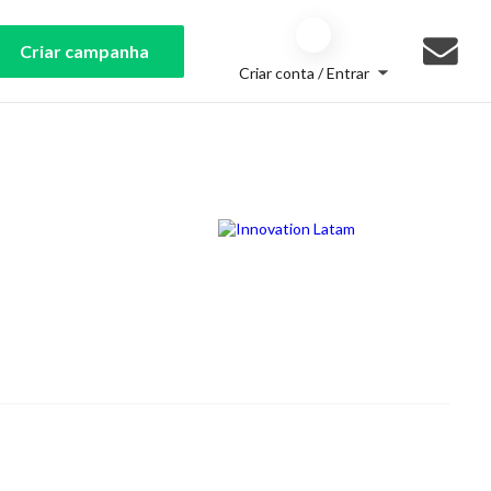
Criar campanha
Criar conta / Entrar