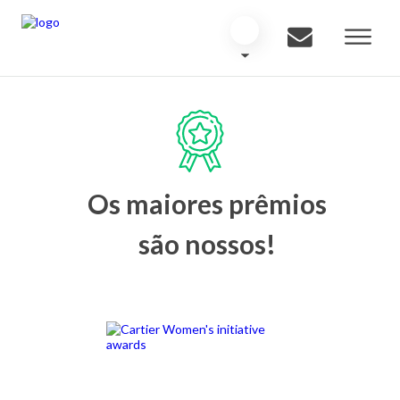
Os maiores prêmios
são nossos!