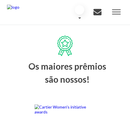
Os maiores prêmios
são nossos!