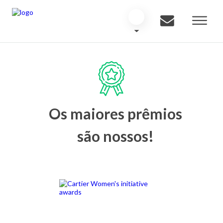
Os maiores prêmios
são nossos!