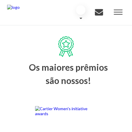
Os maiores prêmios
são nossos!