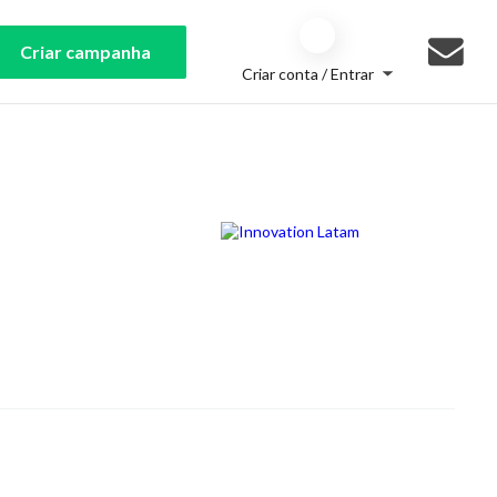
Criar campanha
Criar conta / Entrar