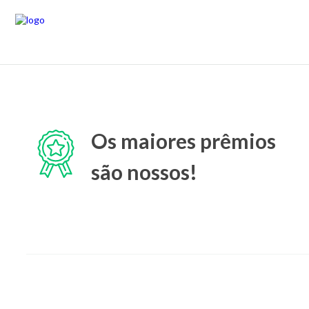
Os maiores prêmios
são nossos!