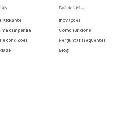
Mais
Baú de ideias
a Kickante
Inovações
 uma campanha
Como funciona
 e condições
Perguntas frequentes
idade
Blog