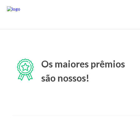
Os maiores prêmios
são nossos!