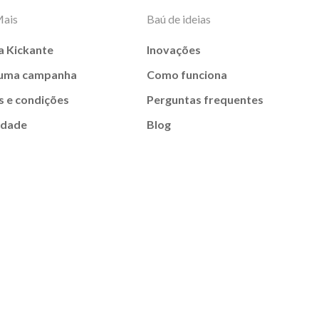
Mais
Baú de ideias
a Kickante
Inovações
 uma campanha
Como funciona
 e condições
Perguntas frequentes
idade
Blog