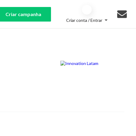
Criar campanha
Criar conta / Entrar