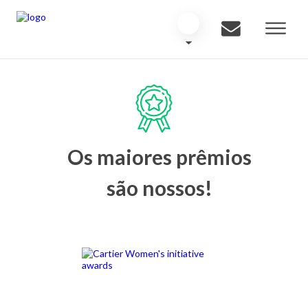
Os maiores prêmios
são nossos!