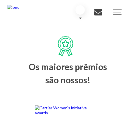
Os maiores prêmios
são nossos!