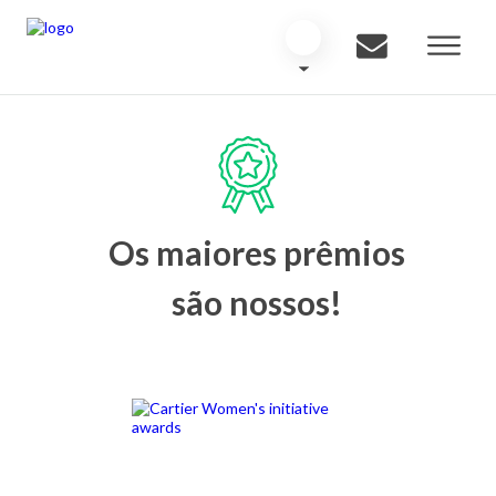
Os maiores prêmios
são nossos!