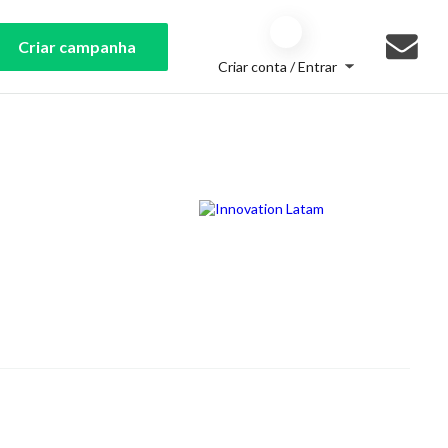
Criar campanha
Criar conta / Entrar