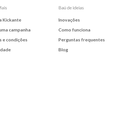
Mais
Baú de ideias
a Kickante
Inovações
 uma campanha
Como funciona
 e condições
Perguntas frequentes
idade
Blog