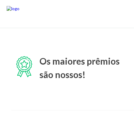
Os maiores prêmios
são nossos!