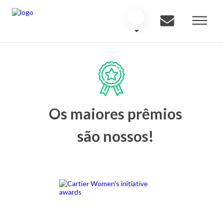
Os maiores prêmios
são nossos!