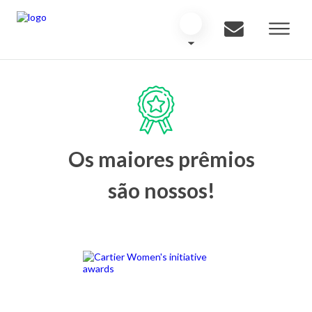
Os maiores prêmios
são nossos!