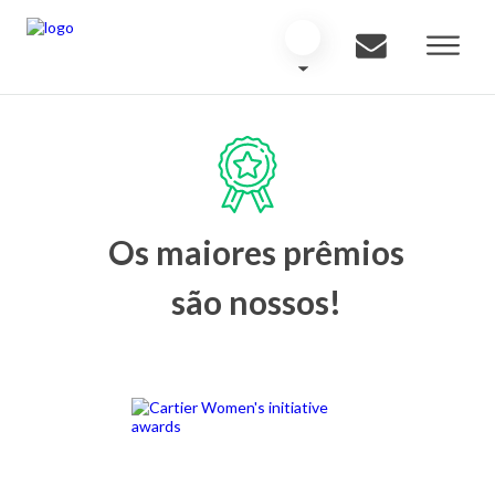
Os maiores prêmios
são nossos!