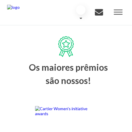
Os maiores prêmios
são nossos!