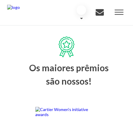
Os maiores prêmios
são nossos!