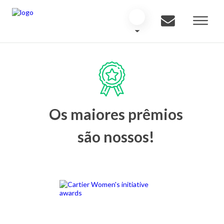
Os maiores prêmios
são nossos!