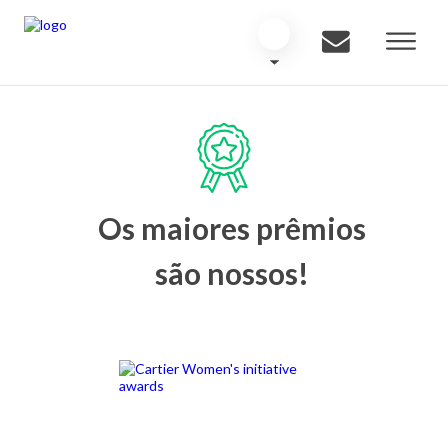
Os maiores prêmios
são nossos!