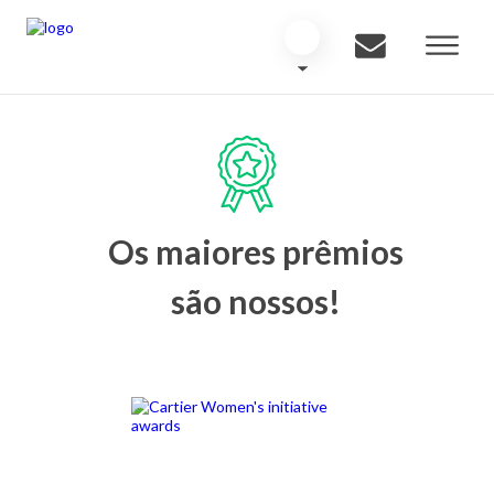
Os maiores prêmios
são nossos!