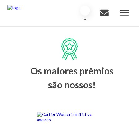
Os maiores prêmios
são nossos!