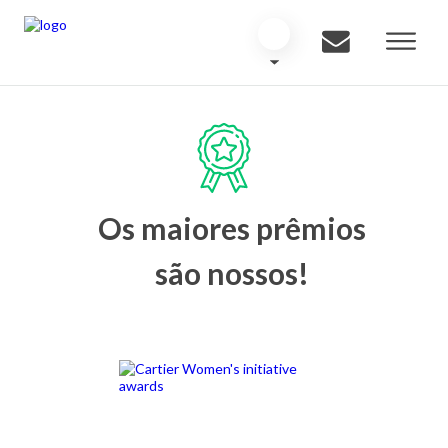
Os maiores prêmios
são nossos!