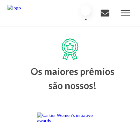
Os maiores prêmios
são nossos!