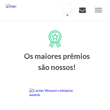
Os maiores prêmios
são nossos!