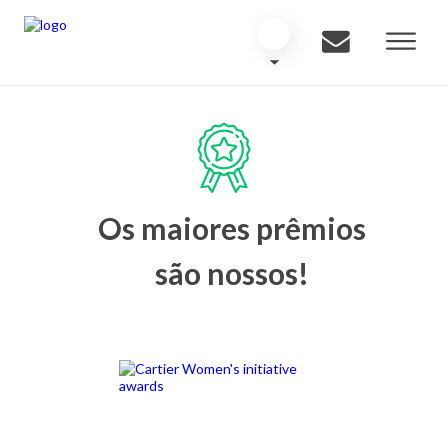
Os maiores prêmios
são nossos!