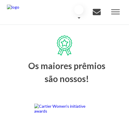
Os maiores prêmios
são nossos!