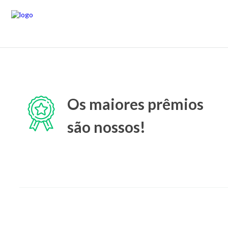
Os maiores prêmios
são nossos!