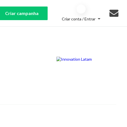
Criar campanha
Criar conta / Entrar