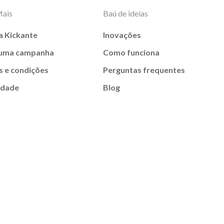
Mais
Baú de ideias
a Kickante
Inovações
 uma campanha
Como funciona
 e condições
Perguntas frequentes
idade
Blog