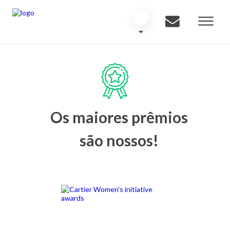
Os maiores prêmios
são nossos!