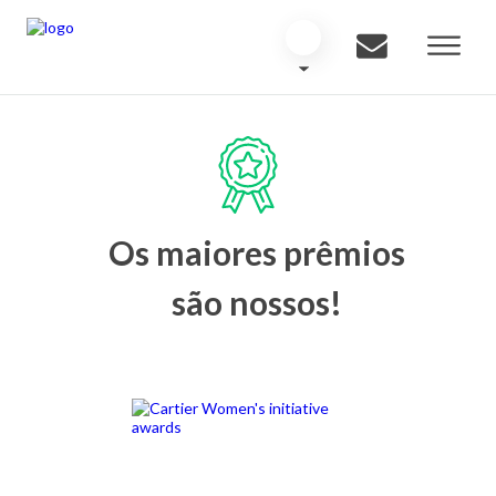
Os maiores prêmios
são nossos!