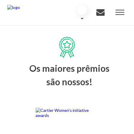
Os maiores prêmios
são nossos!