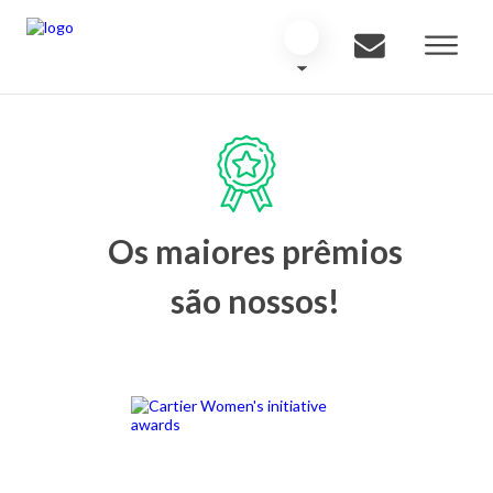
Os maiores prêmios
são nossos!