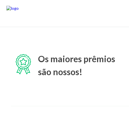
Os maiores prêmios
são nossos!