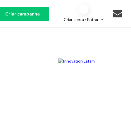
Criar campanha
Criar conta / Entrar