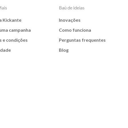
Mais
Baú de ideias
a Kickante
Inovações
 uma campanha
Como funciona
 e condições
Perguntas frequentes
idade
Blog