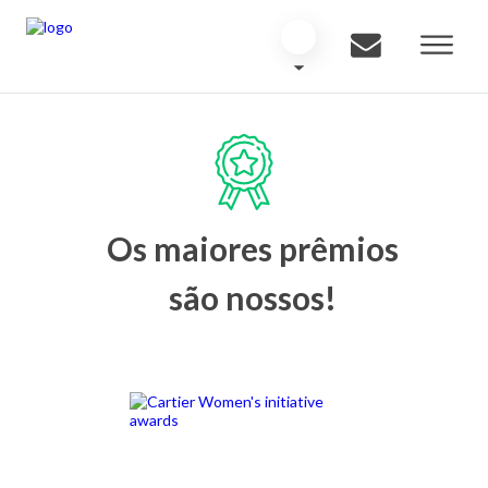
Os maiores prêmios
são nossos!