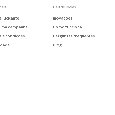
Mais
Baú de ideias
a Kickante
Inovações
 uma campanha
Como funciona
 e condições
Perguntas frequentes
idade
Blog