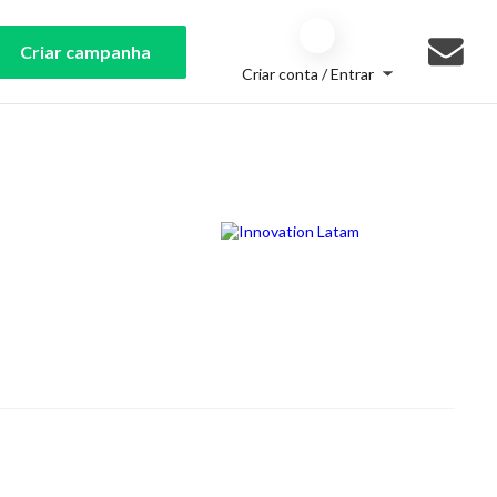
Criar campanha
Criar conta / Entrar