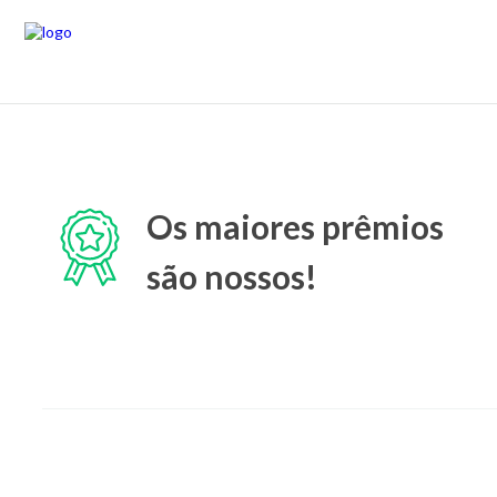
Os maiores prêmios
são nossos!