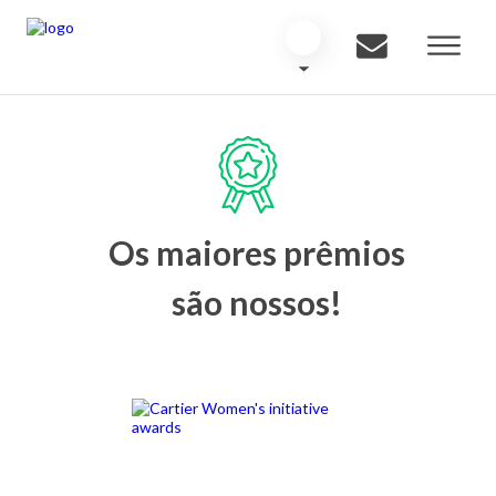
Os maiores prêmios
são nossos!