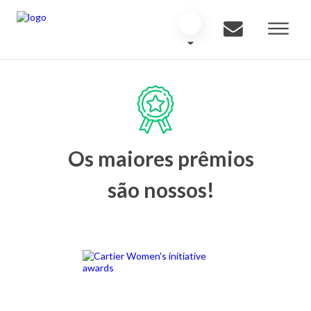
Os maiores prêmios
são nossos!