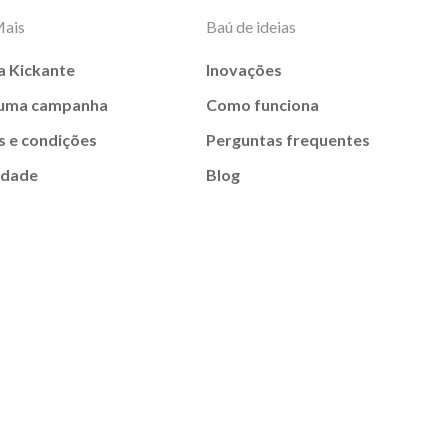
Mais
Baú de ideias
a Kickante
Inovações
 uma campanha
Como funciona
 e condições
Perguntas frequentes
idade
Blog