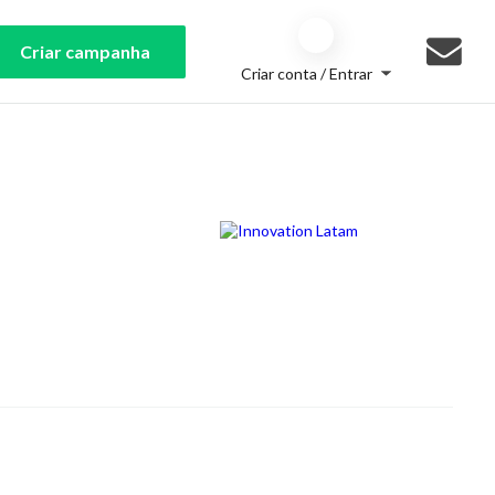
Criar campanha
Criar conta / Entrar