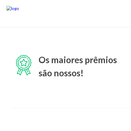
Os maiores prêmios
são nossos!