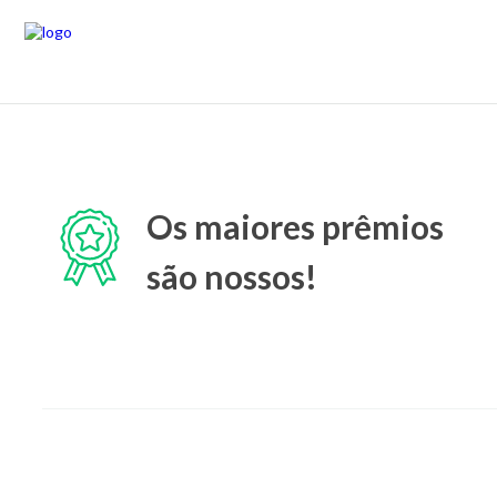
Os maiores prêmios
são nossos!