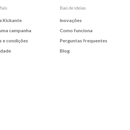
Mais
Baú de ideias
a Kickante
Inovações
 uma campanha
Como funciona
 e condições
Perguntas frequentes
idade
Blog