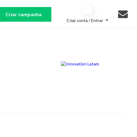
Criar campanha
Criar conta / Entrar