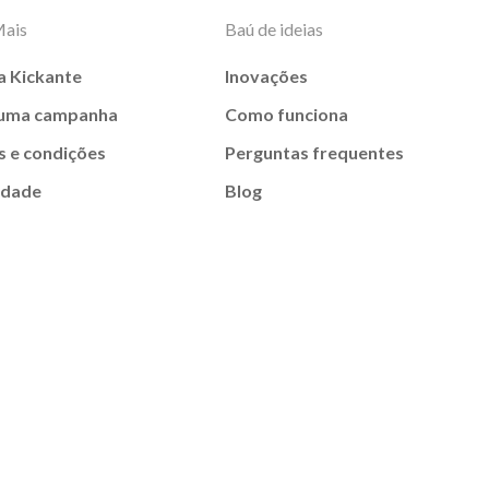
Mais
Baú de ideias
a Kickante
Inovações
 uma campanha
Como funciona
 e condições
Perguntas frequentes
idade
Blog