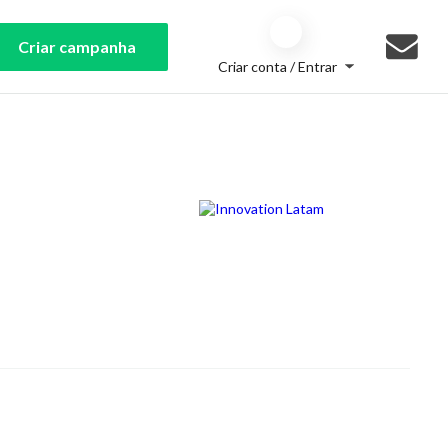
Criar campanha
Criar conta / Entrar