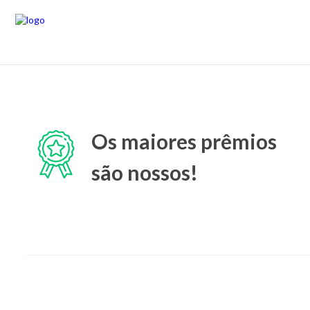
Os maiores prêmios
são nossos!