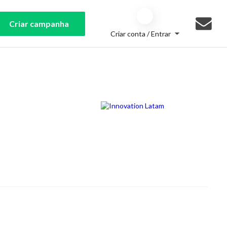
Criar campanha
Criar conta / Entrar