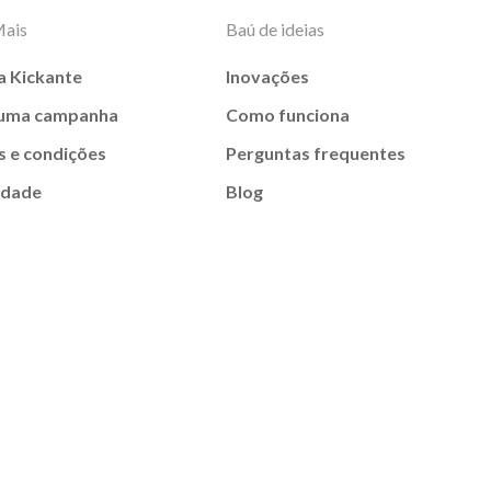
Mais
Baú de ideias
a Kickante
Inovações
 uma campanha
Como funciona
 e condições
Perguntas frequentes
idade
Blog