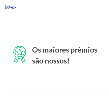
Os maiores prêmios
são nossos!