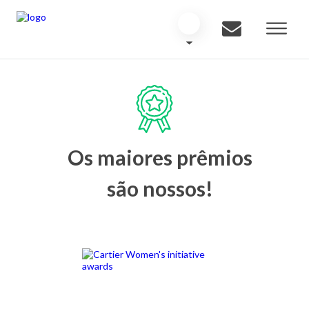
Os maiores prêmios
são nossos!