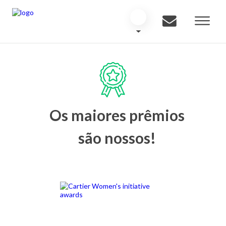
Os maiores prêmios
são nossos!