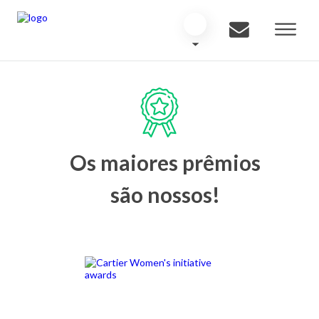
Os maiores prêmios
são nossos!