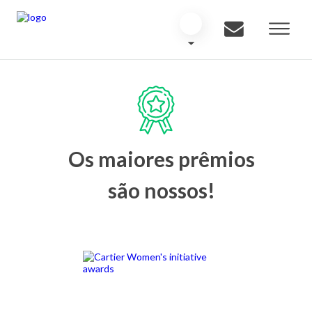
Os maiores prêmios
são nossos!