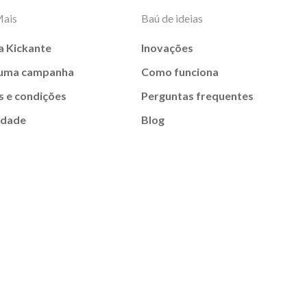
Mais
Baú de ideias
a Kickante
Inovações
 uma campanha
Como funciona
 e condições
Perguntas frequentes
idade
Blog