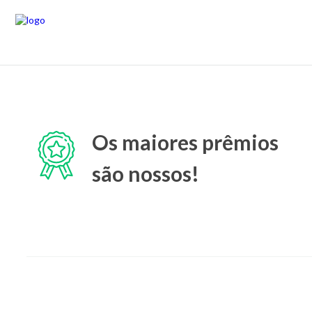
Os maiores prêmios
são nossos!