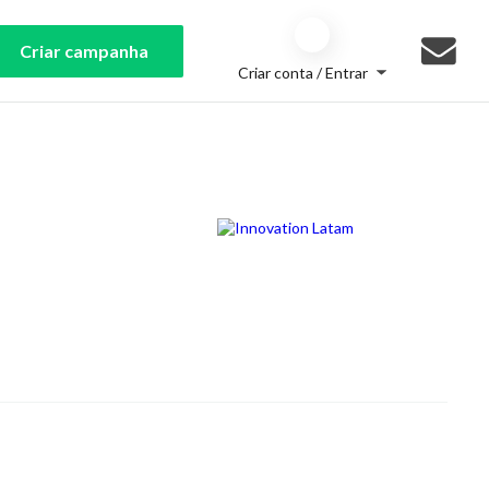
Criar campanha
Criar conta / Entrar